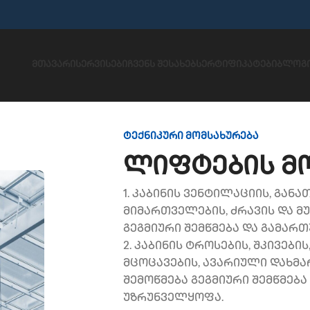
ᲛᲗᲐᲕᲐᲠᲘ
ᲡᲔᲠᲕᲘᲡᲔᲑᲘ
ᲩᲕᲔᲜᲡ ᲨᲔᲡᲐᲮᲔᲑ
ᲡᲔᲠᲢᲘᲤᲘᲙᲐᲢᲔᲑᲘ
ᲑᲚᲝᲒ
ტექნიკური მომსახურება
ლიფტების მ
1. კაბინის ვენტილაციის, განა
მიმართველების, ძრავის და მუ
გეგმიური შემწმება და გამარ
2. კაბინის ტროსების, შკივები
მცოცავების, ავარიული დახმარ
შემოწმება გეგმიური შემწმებ
უზრუნველყოფა.