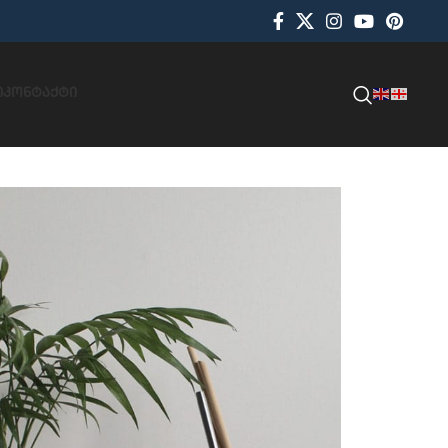
Ი
ᲙᲝᲜᲢᲐᲥᲢᲘ