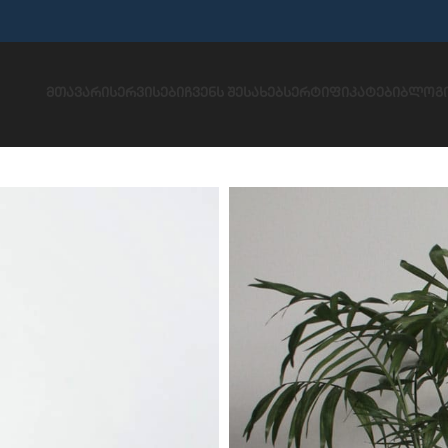
ᲛᲗᲐᲕᲐᲠᲘ
ᲡᲔᲠᲕᲘᲡᲔᲑᲘ
ᲩᲕᲔᲜᲡ ᲨᲔᲡᲐᲮᲔᲑ
ᲡᲔᲠᲢᲘᲤᲘᲙᲐᲢᲔᲑᲘ
ᲑᲚᲝᲒ