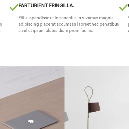
PARTURIENT FRINGILLA.
Elit suspendisse ut in senectus in vivamus magnis
us
adipiscing placerat accumsan laoreet nec penatibus
.
a vel ut ipsum platea diam proin facilis.