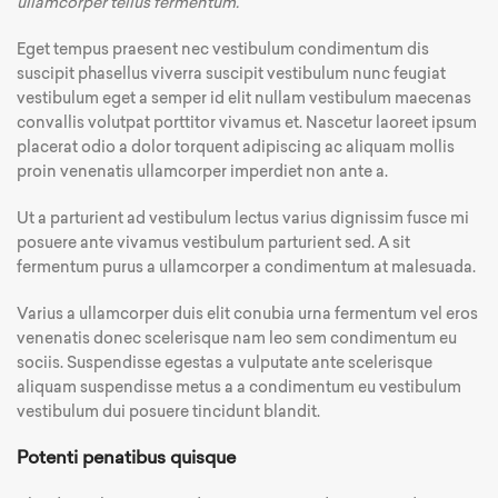
ullamcorper tellus fermentum.
Eget tempus praesent nec vestibulum condimentum dis
suscipit phasellus viverra suscipit vestibulum nunc feugiat
vestibulum eget a semper id elit nullam vestibulum maecenas
convallis volutpat porttitor vivamus et. Nascetur laoreet ipsum
placerat odio a dolor torquent adipiscing ac aliquam mollis
proin venenatis ullamcorper imperdiet non ante a.
Ut a parturient ad vestibulum lectus varius dignissim fusce mi
posuere ante vivamus vestibulum parturient sed. A sit
fermentum purus a ullamcorper a condimentum at malesuada.
Varius a ullamcorper duis elit conubia urna fermentum vel eros
venenatis donec scelerisque nam leo sem condimentum eu
sociis. Suspendisse egestas a vulputate ante scelerisque
aliquam suspendisse metus a a condimentum eu vestibulum
vestibulum dui posuere tincidunt blandit.
Potenti penatibus quisque