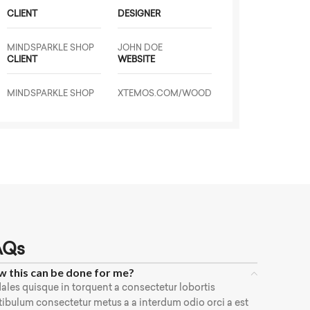
CLIENT
DESIGNER
MINDSPARKLE SHOP
JOHN DOE
CLIENT
WEBSITE
MINDSPARKLE SHOP
XTEMOS.COM/WOOD
AQs
 this can be done for me?
ales quisque in torquent a consectetur lobortis
tibulum consectetur metus a a interdum odio orci a est