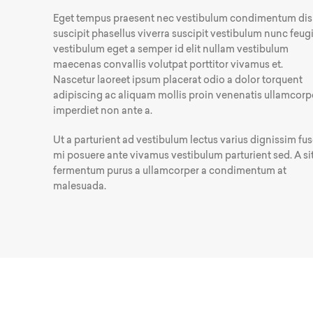
Eget tempus praesent nec vestibulum condimentum dis
suscipit phasellus viverra suscipit vestibulum nunc feug
vestibulum eget a semper id elit nullam vestibulum
maecenas convallis volutpat porttitor vivamus et.
Nascetur laoreet ipsum placerat odio a dolor torquent
adipiscing ac aliquam mollis proin venenatis ullamcorp
imperdiet non ante a.
Ut a parturient ad vestibulum lectus varius dignissim fu
mi posuere ante vivamus vestibulum parturient sed. A si
fermentum purus a ullamcorper a condimentum at
malesuada.