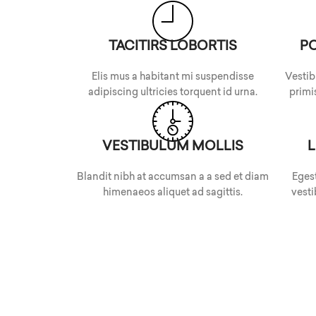
TACITIRS LOBORTIS
P
Elis mus a habitant mi suspendisse
Vestib
adipiscing ultricies torquent id urna.
primis
VESTIBULUM MOLLIS
L
Blandit nibh at accumsan a a sed et diam
Egest
himenaeos aliquet ad sagittis.
vesti