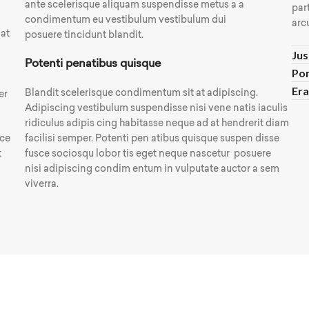
ante scelerisque aliquam suspendisse metus a a
par
condimentum eu vestibulum vestibulum dui
arcu
iat
posuere tincidunt blandit.
Jus
Potenti penatibus quisque
Por
Era
Blandit scelerisque condimentum sit at adipiscing.
er
Adipiscing vestibulum suspendisse nisi vene natis iaculis
ridiculus adipis cing habitasse neque ad at hendrerit diam
sce
facilisi semper. Potenti pen atibus quisque suspen disse
t
fusce sociosqu lobor tis eget neque nascetur posuere
nisi adipiscing condim entum in vulputate auctor a sem
viverra.